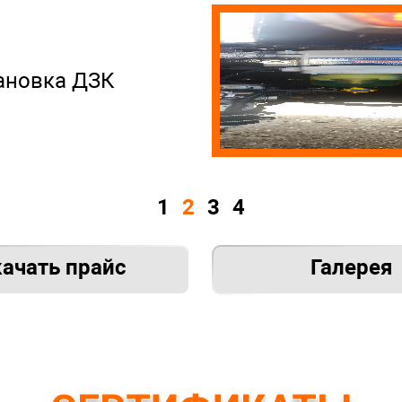
ановка ДЗК
1
2
3
4
ачать прайс
Галерея