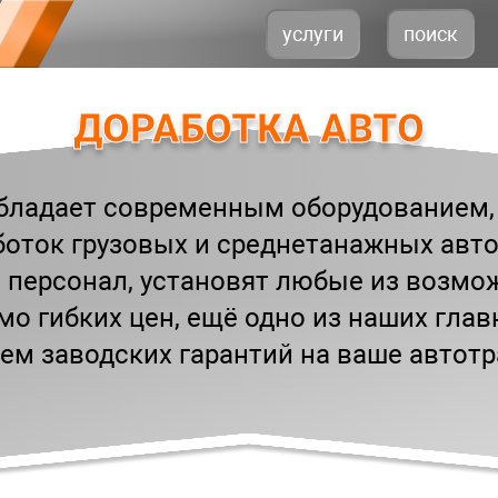
услуги
поиск
ДОРАБОТКА АВТО
бладает современным оборудованием, 
боток грузовых и среднетанажных авто
персонал, установят любые из возмо
о гибких цен, ещё одно из наших гла
ем заводских гарантий на ваше автот