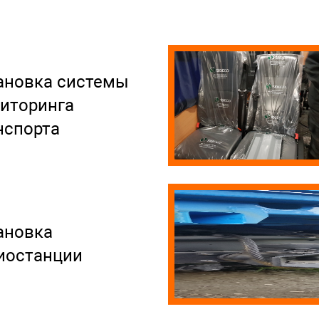
ановка системы
иторинга
нспорта
ановка
иостанции