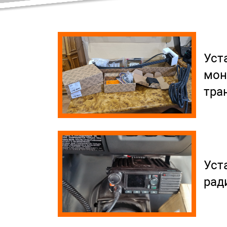
Уст
мон
тра
Уст
рад