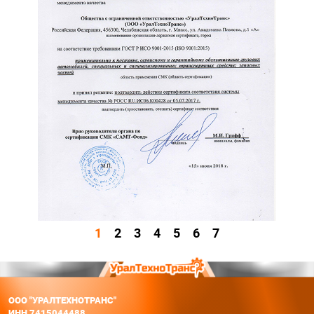
1
2
3
4
5
6
7
ООО "УРАЛТЕХНОТРАНС"
ИНН 7415044488